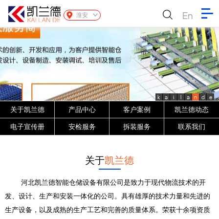
En
淮安
k
a
i
l
a
n
d
e
关于凯兰德
产品中心
客户案例
凯兰德动态
电子宣传册
安检服务
拆装服务
联系我们
关于
凯兰德
河北凯兰德智能仓储设备有限公司是致力于现代物流技术的开
发、设计、生产和安装一体化的公司。具有雄厚的技术力量和先进的
生产设备，以及成熟的生产工艺和完善的质量体系。荣获十余项资质