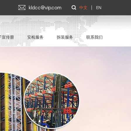
kldcc@vip.com
中文
EN
子宣传册
安检服务
拆装服务
联系我们