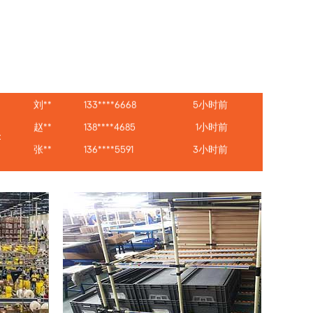
张**
136****5591
3小时前
刘**
133****6668
5小时前
赵**
138****4685
1小时前
张**
136****5591
3小时前
刘**
133****6668
5小时前
赵**
138****4685
1小时前
张**
136****5591
3小时前
:
刘**
133****6668
5小时前