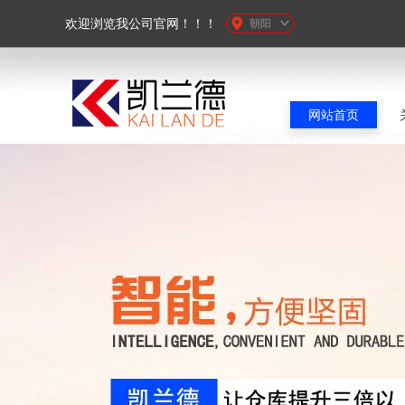
欢迎浏览我公司官网！！！
朝阳
网站首页