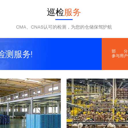
巡检
服务
CMA、CNAS认可的检测，为您的仓储保驾护航
部 分
检测服务!
参与用户