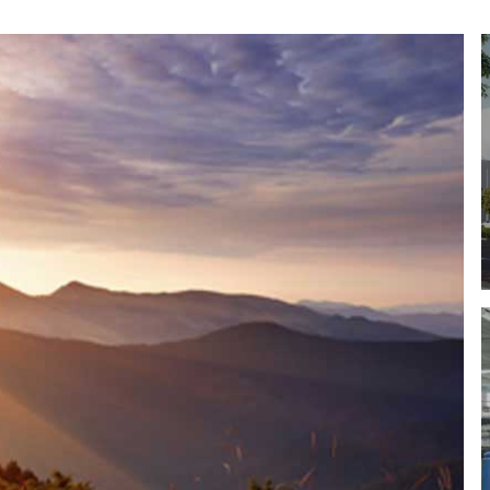
国内外生产设备
质量标准体系
精品、优品、好质量产品
仓储服务——解决货架疑虑