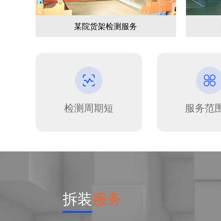
某院货架检测服务
检测周期短
服务范
拆装
服务