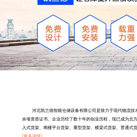
河北凯兰德智能仓储设备有限公司是致力于现代物流技术的
余项资质证书。企业历经了数十年的创业历程，现已成为北
入式货架、阁楼平台货架、重型货架、横梁式货架、贯通式货
[更多详情]