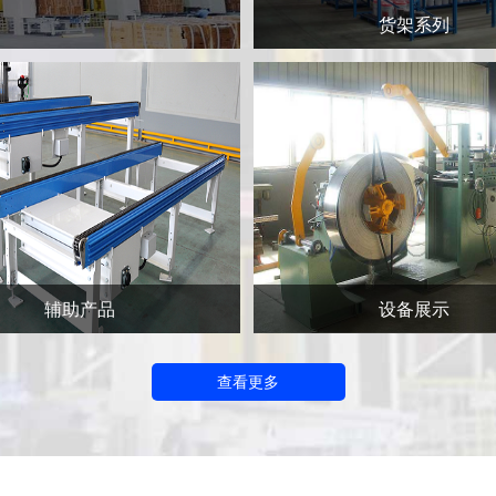
货架系列
辅助产品
设备展示
查看更多