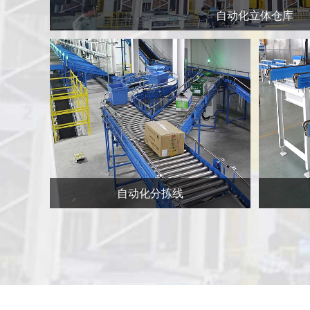
自动化立体仓库
自动化分拣线