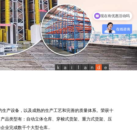
可以介绍下你们的产品么
k
a
i
l
a
n
d
e
生产设备，以及成熟的生产工艺和完善的质量体系。荣获十
，产品类型有：自动立体仓库、穿梭式货架、重力式货架、压
企业完成数千个大型仓库…