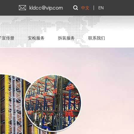
kldcc@vip.com
中文
EN
子宣传册
安检服务
拆装服务
联系我们