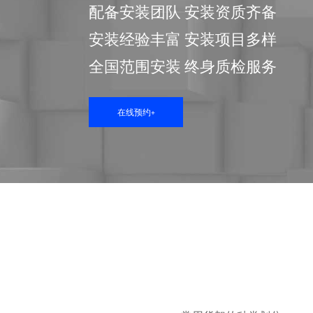
配备安装团队 安装资质齐备
安装经验丰富 安装项目多样
全国范围安装 终身质检服务
在线预约+