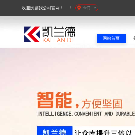
欢迎浏览我公司官网！！！
金门
网站首页