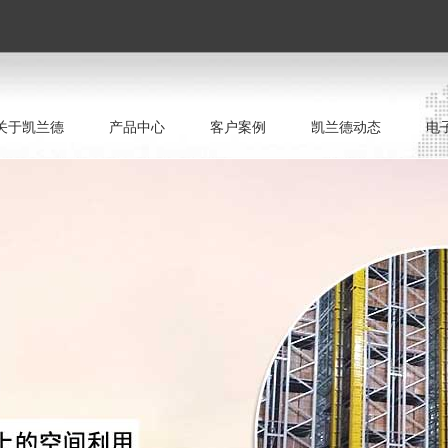
关于凯兰德
产品中心
客户案例
凯兰德动态
电