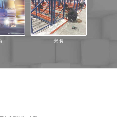
输
安 装