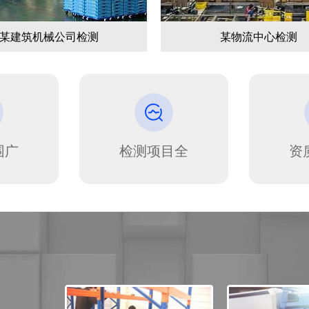
某建筑机械公司检测
某物流中心检测
围广
检测项目全
资