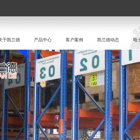
关于凯兰德
产品中心
客户案例
凯兰德动态
电