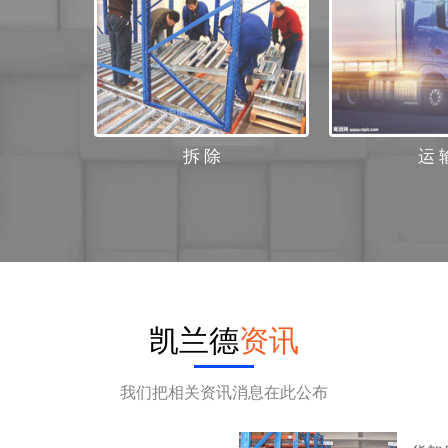
拆 除
运 
凯兰德
资讯
我们把相关资讯消息在此公布