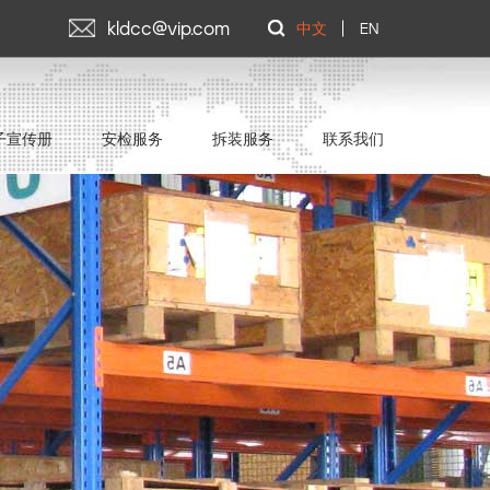
kldcc@vip.com
中文
EN
子宣传册
安检服务
拆装服务
联系我们