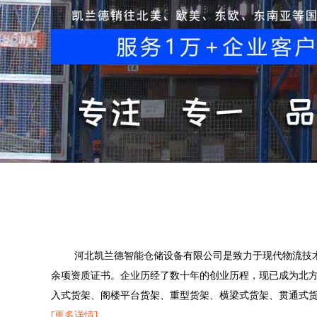
河北凯兰德智能仓储设备有限公司是致力于现代物流技术的
余项资质证书。企业历经了数十年的创业历程，现已成为北
入式货架、阁楼平台货架、重型货架、横梁式货架、贯通式货
[更多详情]