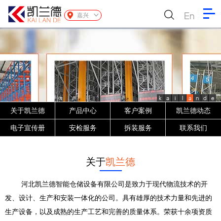
En
嘉兴
k
a
i
l
a
n
d
e
关于凯兰德
产品中心
客户案例
凯兰德动态
电子宣传册
安检服务
拆装服务
联系我们
关于
凯兰德
河北凯兰德智能仓储设备有限公司是致力于现代物流技术的开
发、设计、生产和安装一体化的公司。具有雄厚的技术力量和先进的
生产设备，以及成熟的生产工艺和完善的质量体系。荣获十余项资质