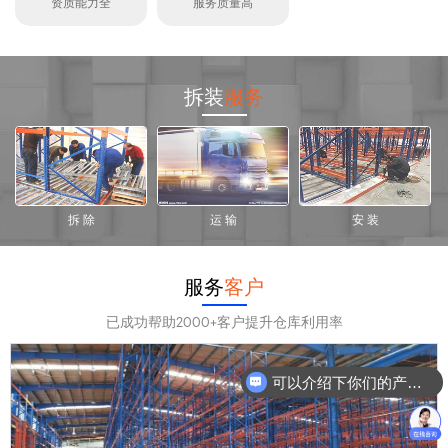
资质能力全
服务质量高
拆装
服务
拆 除
运 输
安 装
服务
客户
已成功帮助2000+客户提升仓库利用率
可以介绍下你们的产品么？