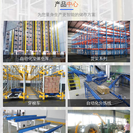
产品
中心
为您量身生产更智能的储存方案
自动化立体仓库
货架系列
穿梭车
自动化分拣线