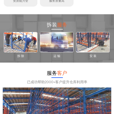
资质能力全
服务质量高
拆装
服务
拆 除
运 输
安 装
服务
客户
已成功帮助2000+客户提升仓库利用率