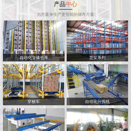
产品
中心
为您量身生产更智能的储存方案
自动化立体仓库
货架系列
穿梭车
自动化分拣线