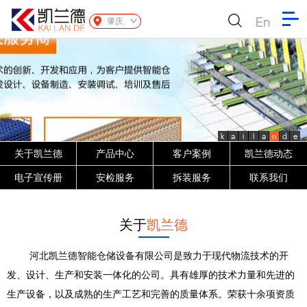
En
肇庆
k
a
i
l
a
n
d
e
关于凯兰德
产品中心
客户案例
凯兰德动态
电子宣传册
安检服务
拆装服务
联系我们
关于
凯兰德
河北凯兰德智能仓储设备有限公司是致力于现代物流技术的开
发、设计、生产和安装一体化的公司。具有雄厚的技术力量和先进的
生产设备，以及成熟的生产工艺和完善的质量体系。荣获十余项资质