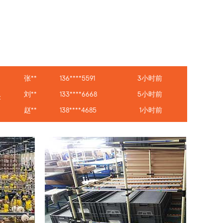
赵**
138****4685
1小时前
张**
136****5591
3小时前
刘**
133****6668
5小时前
赵**
138****4685
1小时前
张**
136****5591
3小时前
刘**
133****6668
5小时前
:
赵**
138****4685
1小时前
张**
136****5591
3小时前
刘**
133****6668
5小时前