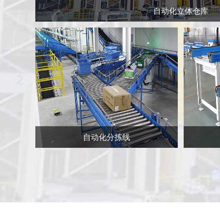
自动化立体仓库
自动化分拣线