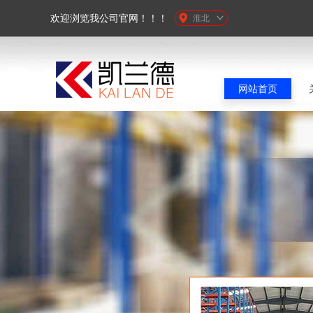
欢迎浏览我公司官网！！！
淮北
网站首页