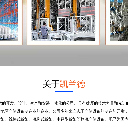
关于
凯兰德
开发、设计、生产和安装一体化的公司。具有雄厚的技术力量和先进的
方地区仓储设备制造业的企业。公司多年来立志于仓储设备的制造与开发
架、线棒式货架、流利式货架、中轻型货架等物流仓储设备。现已为国内