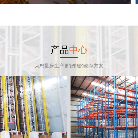
产品
中心
为您量身生产更智能的储存方案