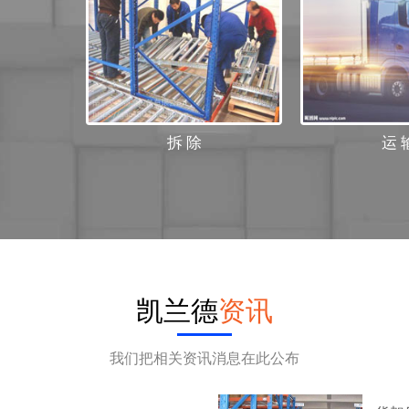
拆 除
运 
凯兰德
资讯
我们把相关资讯消息在此公布