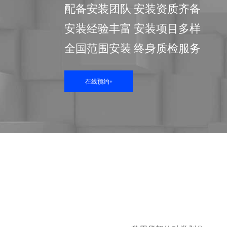
配备安装团队 安装资质齐备
安装经验丰富 安装项目多样
全国范围安装 终身质检服务
在线预约+