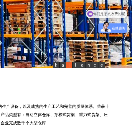
现在有优惠活动吗
k
a
i
l
a
n
d
e
生产设备，以及成熟的生产工艺和完善的质量体系。荣获十
，产品类型有：自动立体仓库、穿梭式货架、重力式货架、压
企业完成数千个大型仓库…