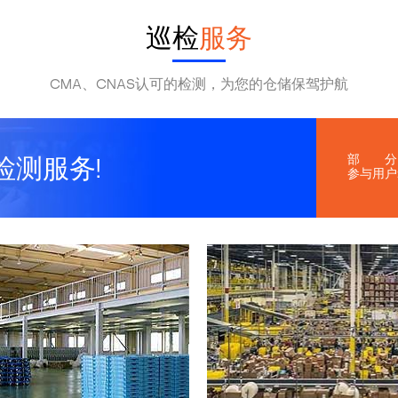
巡检
服务
CMA、CNAS认可的检测，为您的仓储保驾护航
部 分
检测服务!
参与用户