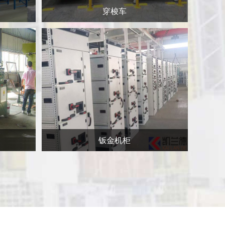
穿梭车
钣金机柜
赵**
138****4685
1小时前