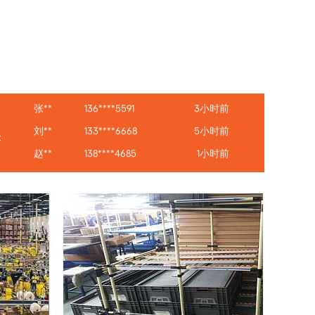
赵**
138****4685
1小时前
张**
136****5591
3小时前
刘**
133****6668
5小时前
赵**
138****4685
1小时前
张**
136****5591
3小时前
刘**
133****6668
5小时前
赵**
138****4685
1小时前
:
张**
136****5591
3小时前
刘**
133****6668
5小时前