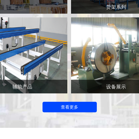
货架系列
辅助产品
设备展示
查看更多