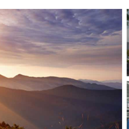
国内外生产设备
质量标准体系
精品、优品、好质量产品
仓储服务——解决货架疑虑