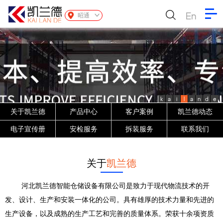
En
昭通
k
a
i
l
a
n
d
e
关于凯兰德
产品中心
客户案例
凯兰德动态
电子宣传册
安检服务
拆装服务
联系我们
关于
凯兰德
河北凯兰德智能仓储设备有限公司是致力于现代物流技术的开
发、设计、生产和安装一体化的公司。具有雄厚的技术力量和先进的
生产设备，以及成熟的生产工艺和完善的质量体系。荣获十余项资质