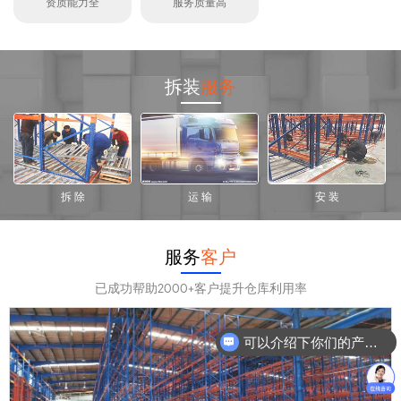
资质能力全
服务质量高
拆装
服务
拆 除
运 输
安 装
服务
客户
已成功帮助2000+客户提升仓库利用率
可以介绍下你们的产品么？