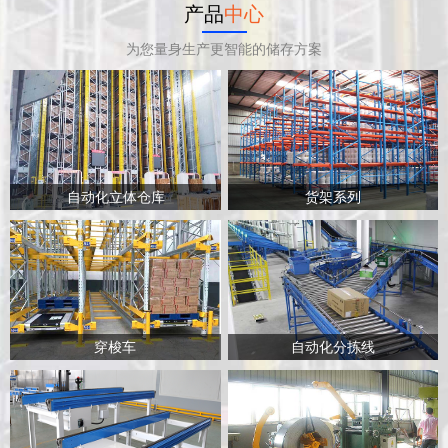
产品
中心
为您量身生产更智能的储存方案
自动化立体仓库
货架系列
穿梭车
自动化分拣线