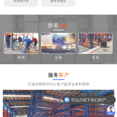
资质能力全
服务质量高
拆装
服务
拆 除
运 输
安 装
服务
客户
已成功帮助2000+客户提升仓库利用率
可以介绍下你们的产品么？