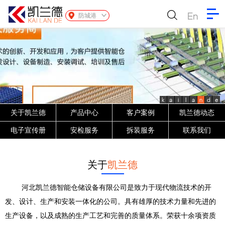
En
防城港
k
a
i
l
a
n
d
e
关于凯兰德
产品中心
客户案例
凯兰德动态
电子宣传册
安检服务
拆装服务
联系我们
关于
凯兰德
河北凯兰德智能仓储设备有限公司是致力于现代物流技术的开
发、设计、生产和安装一体化的公司。具有雄厚的技术力量和先进的
生产设备，以及成熟的生产工艺和完善的质量体系。荣获十余项资质