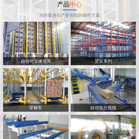
产品
中心
为您量身生产更智能的储存方案
自动化立体仓库
货架系列
穿梭车
自动化分拣线