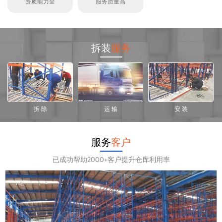
资质能力全
服务质量高
拆装
服务
拆 除
运 输
安 装
服务
客户
已成功帮助2000+客户提升仓库利用率