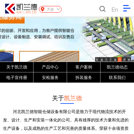
En
大连
k
a
i
l
a
n
d
e
关于凯兰德
产品中心
客户案例
凯兰德动态
电子宣传册
安检服务
拆装服务
联系我们
关于
凯兰德
河北凯兰德智能仓储设备有限公司是致力于现代物流技术的开
发、设计、生产和安装一体化的公司。具有雄厚的技术力量和先进的
生产设备，以及成熟的生产工艺和完善的质量体系。荣获十余项资质