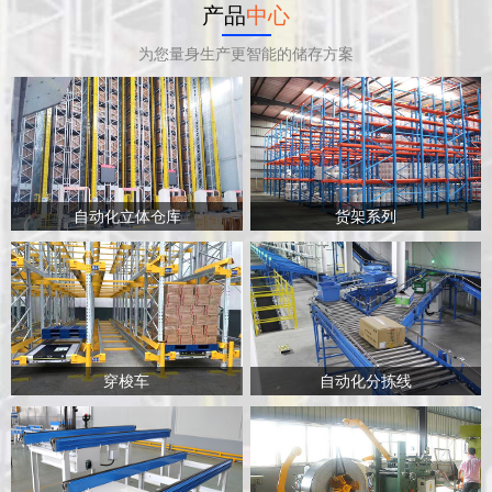
产品
中心
为您量身生产更智能的储存方案
自动化立体仓库
货架系列
穿梭车
自动化分拣线