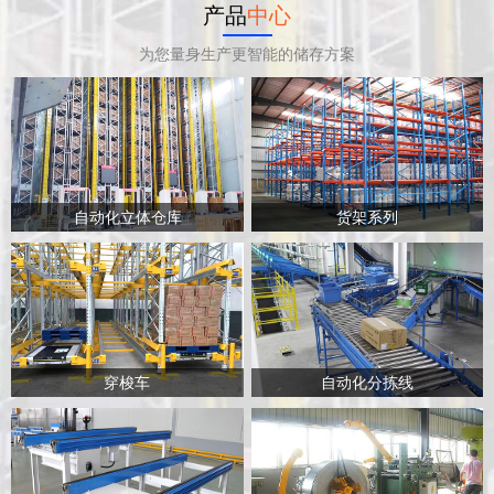
产品
中心
为您量身生产更智能的储存方案
自动化立体仓库
货架系列
穿梭车
自动化分拣线