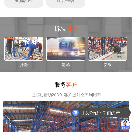
资质能力全
服务质量高
拆装
服务
拆 除
运 输
安 装
服务
客户
已成功帮助2000+客户提升仓库利用率
可以介绍下你们的产品么？
你们是怎么收费的呢？