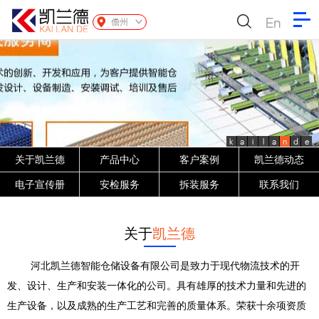
En
儋州
k
a
i
l
a
n
d
e
关于凯兰德
产品中心
客户案例
凯兰德动态
电子宣传册
安检服务
拆装服务
联系我们
关于
凯兰德
河北凯兰德智能仓储设备有限公司是致力于现代物流技术的开
发、设计、生产和安装一体化的公司。具有雄厚的技术力量和先进的
生产设备，以及成熟的生产工艺和完善的质量体系。荣获十余项资质