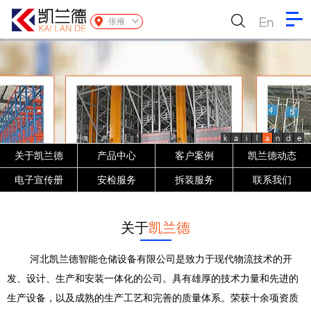
En
张掖
k
a
i
l
a
n
d
e
关于凯兰德
产品中心
客户案例
凯兰德动态
电子宣传册
安检服务
拆装服务
联系我们
关于
凯兰德
河北凯兰德智能仓储设备有限公司是致力于现代物流技术的开
发、设计、生产和安装一体化的公司。具有雄厚的技术力量和先进的
生产设备，以及成熟的生产工艺和完善的质量体系。荣获十余项资质