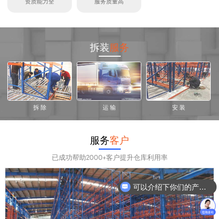
资质能力全
服务质量高
拆装
服务
拆 除
运 输
安 装
服务
客户
已成功帮助2000+客户提升仓库利用率
可以介绍下你们的产品么？