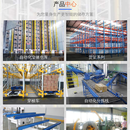
产品
中心
为您量身生产更智能的储存方案
自动化立体仓库
货架系列
穿梭车
自动化分拣线