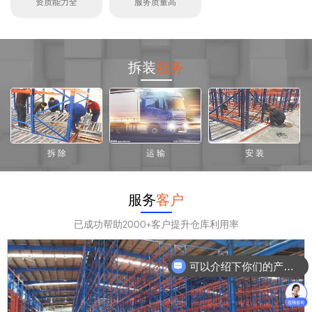
资质能力全
服务质量高
拆装
服务
拆 除
运 输
安 装
服务
客户
已成功帮助2000+客户提升仓库利用率
可以介绍下你们的产品么？