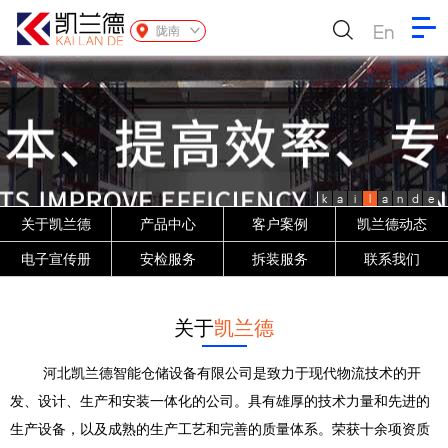
En
陇南
k
a
i
l
a
n
d
e
关于凯兰德
产品中心
客户案例
凯兰德动态
电子宣传册
安检服务
拆装服务
联系我们
关于
凯兰德
河北凯兰德智能仓储设备有限公司是致力于现代物流技术的开
发、设计、生产和安装一体化的公司。具有雄厚的技术力量和先进的
生产设备，以及成熟的生产工艺和完善的质量体系。荣获十余项资质