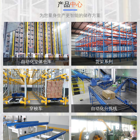
产品
中心
为您量身生产更智能的储存方案
自动化立体仓库
货架系列
穿梭车
自动化分拣线