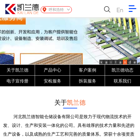
En
呼和浩特
k
a
i
l
a
n
d
e
关于凯兰德
产品中心
客户案例
凯兰德动态
电子宣传册
安检服务
拆装服务
联系我们
关于
凯兰德
河北凯兰德智能仓储设备有限公司是致力于现代物流技术的开
发、设计、生产和安装一体化的公司。具有雄厚的技术力量和先进的
生产设备，以及成熟的生产工艺和完善的质量体系。荣获十余项资质