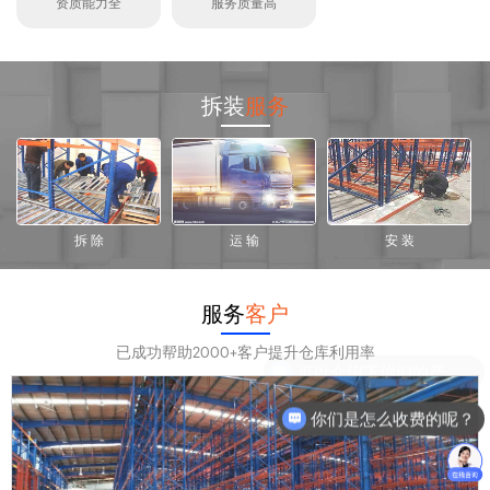
资质能力全
服务质量高
拆装
服务
拆 除
运 输
安 装
服务
客户
已成功帮助2000+客户提升仓库利用率
你们是怎么收费的呢？