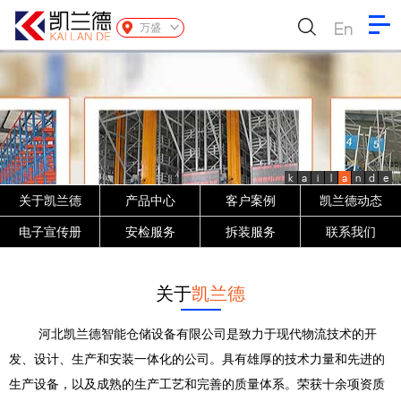
En
万盛
k
a
i
l
a
n
d
e
关于凯兰德
产品中心
客户案例
凯兰德动态
电子宣传册
安检服务
拆装服务
联系我们
关于
凯兰德
河北凯兰德智能仓储设备有限公司是致力于现代物流技术的开
发、设计、生产和安装一体化的公司。具有雄厚的技术力量和先进的
生产设备，以及成熟的生产工艺和完善的质量体系。荣获十余项资质