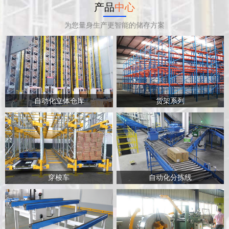
产品
中心
为您量身生产更智能的储存方案
自动化立体仓库
货架系列
穿梭车
自动化分拣线