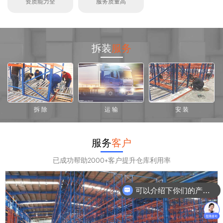
资质能力全
服务质量高
拆装
服务
拆 除
运 输
安 装
服务
客户
已成功帮助2000+客户提升仓库利用率
可以介绍下你们的产品么？