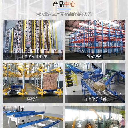
产品
中心
为您量身生产更智能的储存方案
自动化立体仓库
货架系列
穿梭车
自动化分拣线