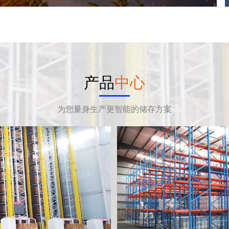
产品
中心
为您量身生产更智能的储存方案