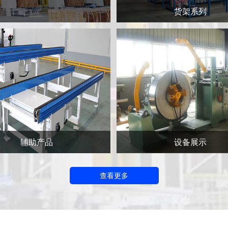
货架系列
辅助产品
设备展示
查看更多