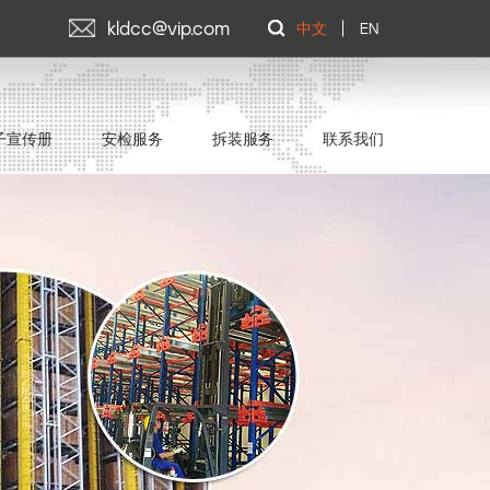
kldcc@vip.com
中文
EN
子宣传册
安检服务
拆装服务
联系我们