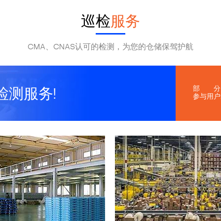
巡检
服务
CMA、CNAS认可的检测，为您的仓储保驾护航
部 分
检测服务!
参与用户