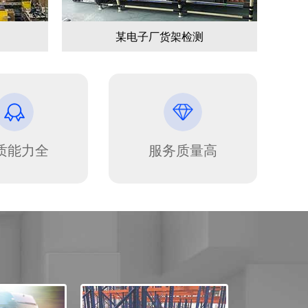
某电子厂货架检测
质能力全
服务质量高