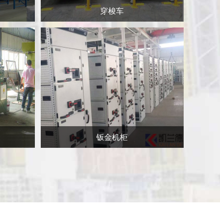
穿梭车
钣金机柜