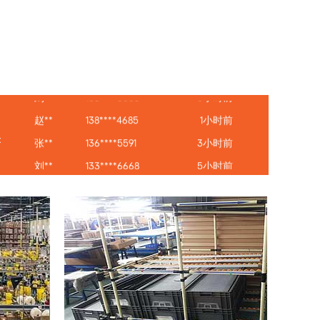
赵**
138****4685
1小时前
张**
136****5591
3小时前
刘**
133****6668
5小时前
赵**
138****4685
1小时前
张**
136****5591
3小时前
:
刘**
133****6668
5小时前
赵**
138****4685
1小时前
张**
136****5591
3小时前
刘**
133****6668
5小时前