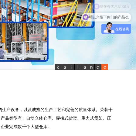
可以介绍下你们的产品么
k
a
i
l
a
n
d
e
生产设备，以及成熟的生产工艺和完善的质量体系。荣获十
，产品类型有：自动立体仓库、穿梭式货架、重力式货架、压
企业完成数千个大型仓库…