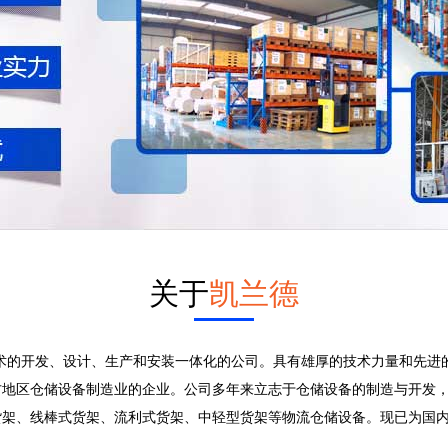
关于
凯兰德
开发、设计、生产和安装一体化的公司。具有雄厚的技术力量和先进的
方地区仓储设备制造业的企业。公司多年来立志于仓储设备的制造与开发
架、线棒式货架、流利式货架、中轻型货架等物流仓储设备。现已为国内