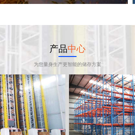
产品
中心
为您量身生产更智能的储存方案