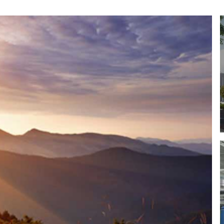
国内外生产设备
质量标准体系
精品、优品、好质量产品
仓储服务——解决货架疑虑