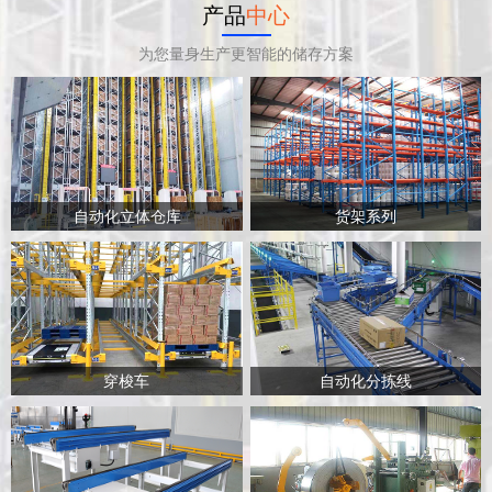
产品
中心
为您量身生产更智能的储存方案
自动化立体仓库
货架系列
穿梭车
自动化分拣线