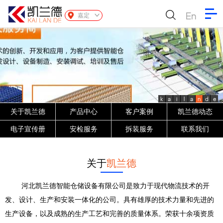
En
嘉定
k
a
i
l
a
n
d
e
关于凯兰德
产品中心
客户案例
凯兰德动态
电子宣传册
安检服务
拆装服务
联系我们
关于
凯兰德
河北凯兰德智能仓储设备有限公司是致力于现代物流技术的开
发、设计、生产和安装一体化的公司。具有雄厚的技术力量和先进的
生产设备，以及成熟的生产工艺和完善的质量体系。荣获十余项资质