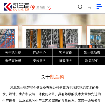
En
黔西南
k
a
i
l
a
n
d
e
关于凯兰德
产品中心
客户案例
凯兰德动态
电子宣传册
安检服务
拆装服务
联系我们
关于
凯兰德
河北凯兰德智能仓储设备有限公司是致力于现代物流技术的开
发、设计、生产和安装一体化的公司。具有雄厚的技术力量和先进的
生产设备，以及成熟的生产工艺和完善的质量体系。荣获十余项资质