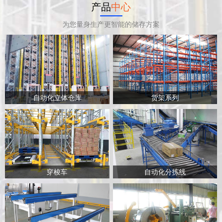
产品
中心
为您量身生产更智能的储存方案
自动化立体仓库
货架系列
穿梭车
自动化分拣线