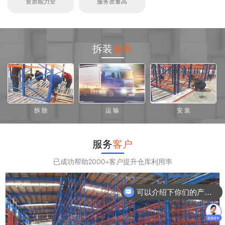
资质能力全
服务质量高
拆装
服务
拆 除
运 输
安 装
服务
客户
已成功帮助2000+客户提升仓库利用率
可以介绍下你们的产品么？