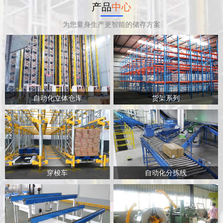
产品
中心
为您量身生产更智能的储存方案
自动化立体仓库
货架系列
穿梭车
自动化分拣线