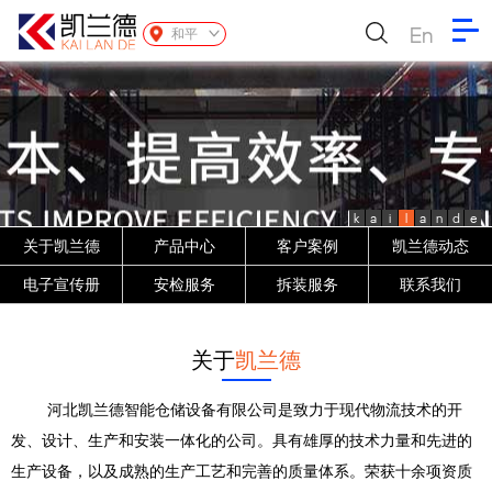
En
和平
k
a
i
l
a
n
d
e
关于凯兰德
产品中心
客户案例
凯兰德动态
电子宣传册
安检服务
拆装服务
联系我们
关于
凯兰德
河北凯兰德智能仓储设备有限公司是致力于现代物流技术的开
发、设计、生产和安装一体化的公司。具有雄厚的技术力量和先进的
生产设备，以及成熟的生产工艺和完善的质量体系。荣获十余项资质