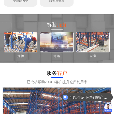
资质能力全
服务质量高
拆装
服务
拆 除
运 输
安 装
服务
客户
已成功帮助2000+客户提升仓库利用率
可以介绍下你们的产品么？