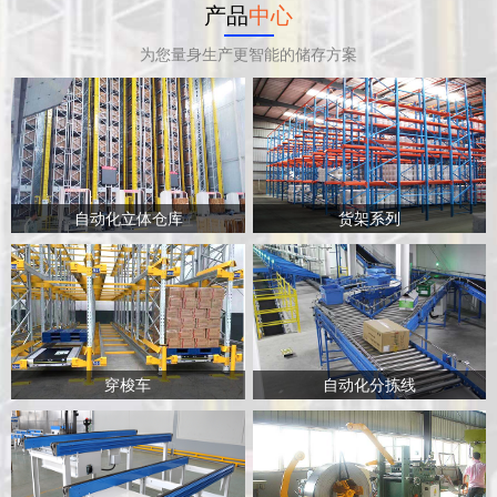
产品
中心
为您量身生产更智能的储存方案
自动化立体仓库
货架系列
穿梭车
自动化分拣线