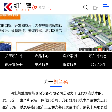
En
阜新
k
a
i
l
a
n
d
e
关于凯兰德
产品中心
客户案例
凯兰德动态
电子宣传册
安检服务
拆装服务
联系我们
关于
凯兰德
河北凯兰德智能仓储设备有限公司是致力于现代物流技术的开
发、设计、生产和安装一体化的公司。具有雄厚的技术力量和先进的
生产设备，以及成熟的生产工艺和完善的质量体系。荣获十余项资质