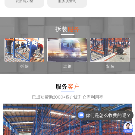
资质能力全
服务质量高
拆装
服务
拆 除
运 输
安 装
服务
客户
已成功帮助2000+客户提升仓库利用率
你们是怎么收费的呢？