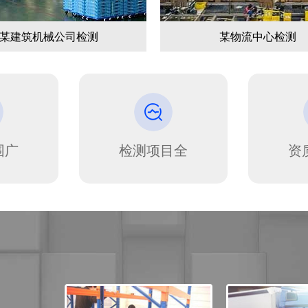
某建筑机械公司检测
某物流中心检测
围广
检测项目全
资