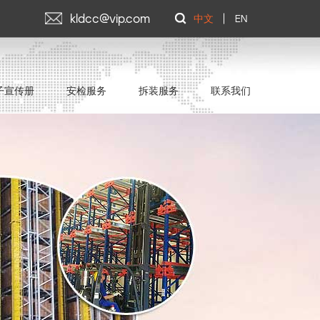
kldcc@vip.com
中文
EN
子宣传册
安检服务
拆装服务
联系我们