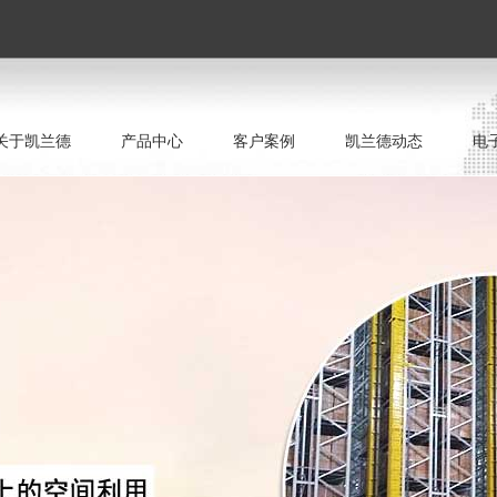
关于凯兰德
产品中心
客户案例
凯兰德动态
电