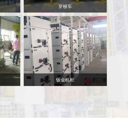
穿梭车
钣金机柜