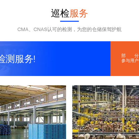
巡检
服务
CMA、CNAS认可的检测，为您的仓储保驾护航
部 分
检测服务!
参与用户