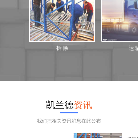
拆 除
运 
凯兰德
资讯
我们把相关资讯消息在此公布