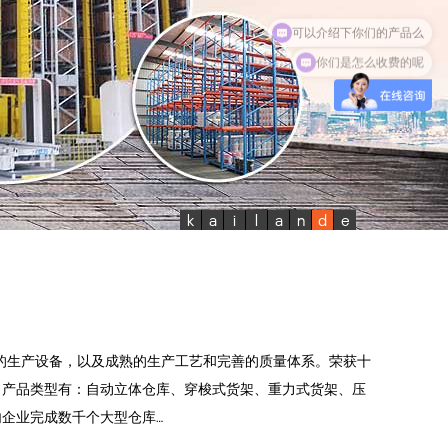
你们是怎么收费的呢
k
a
i
l
a
n
d
e
生产设备，以及成熟的生产工艺和完善的质量体系。荣获十
，产品类型有：自动立体仓库、穿梭式货架、重力式货架、压
企业完成数千个大型仓库…