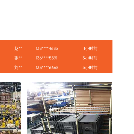
赵**
138****4685
1小时前
张**
136****5591
3小时前
刘**
133****6668
5小时前
赵**
138****4685
1小时前
张**
136****5591
3小时前
:
刘**
133****6668
5小时前
赵**
138****4685
1小时前
张**
136****5591
3小时前
刘**
133****6668
5小时前