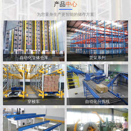
产品
中心
为您量身生产更智能的储存方案
自动化立体仓库
货架系列
穿梭车
自动化分拣线