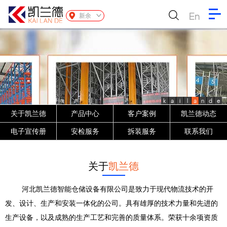
En
新余
k
a
i
l
a
n
d
e
关于凯兰德
产品中心
客户案例
凯兰德动态
电子宣传册
安检服务
拆装服务
联系我们
关于
凯兰德
河北凯兰德智能仓储设备有限公司是致力于现代物流技术的开
发、设计、生产和安装一体化的公司。具有雄厚的技术力量和先进的
生产设备，以及成熟的生产工艺和完善的质量体系。荣获十余项资质