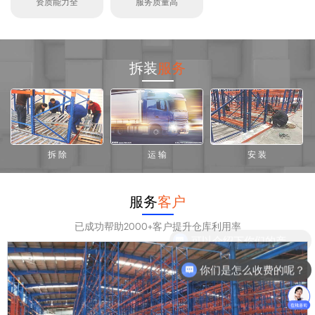
资质能力全
服务质量高
拆装
服务
拆 除
运 输
安 装
服务
客户
已成功帮助2000+客户提升仓库利用率
你们是怎么收费的呢？