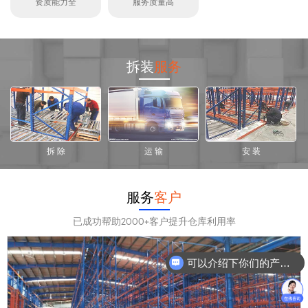
资质能力全
服务质量高
拆装
服务
拆 除
运 输
安 装
服务
客户
已成功帮助2000+客户提升仓库利用率
可以介绍下你们的产品么？
你们是怎么收费的呢？