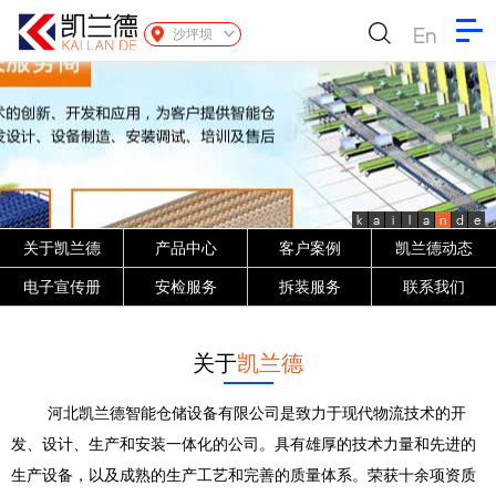
En
沙坪坝
k
a
i
l
a
n
d
e
关于凯兰德
产品中心
客户案例
凯兰德动态
电子宣传册
安检服务
拆装服务
联系我们
关于
凯兰德
河北凯兰德智能仓储设备有限公司是致力于现代物流技术的开
发、设计、生产和安装一体化的公司。具有雄厚的技术力量和先进的
生产设备，以及成熟的生产工艺和完善的质量体系。荣获十余项资质