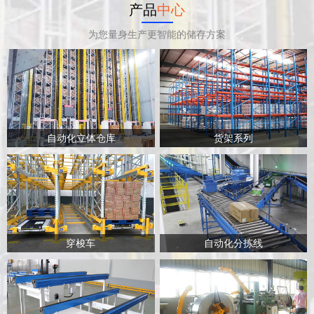
产品
中心
为您量身生产更智能的储存方案
自动化立体仓库
货架系列
穿梭车
自动化分拣线