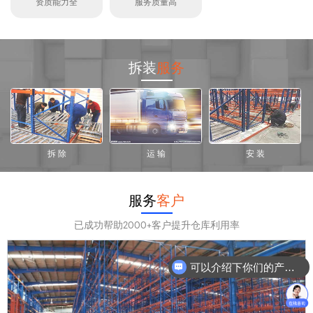
资质能力全
服务质量高
拆装
服务
拆 除
运 输
安 装
服务
客户
已成功帮助2000+客户提升仓库利用率
可以介绍下你们的产品么？
你们是怎么收费的呢？