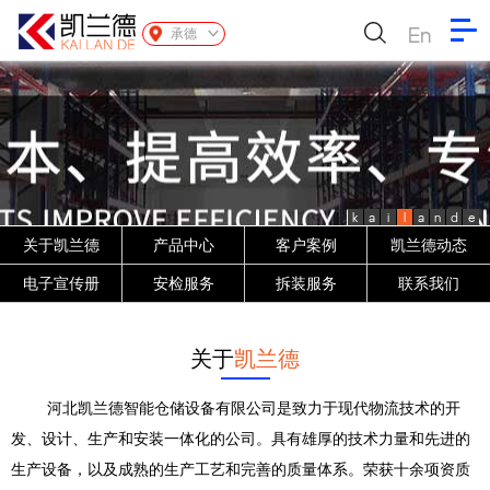
En
承德
k
a
i
l
a
n
d
e
关于凯兰德
产品中心
客户案例
凯兰德动态
电子宣传册
安检服务
拆装服务
联系我们
关于
凯兰德
河北凯兰德智能仓储设备有限公司是致力于现代物流技术的开
发、设计、生产和安装一体化的公司。具有雄厚的技术力量和先进的
生产设备，以及成熟的生产工艺和完善的质量体系。荣获十余项资质