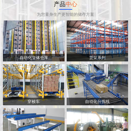
产品
中心
为您量身生产更智能的储存方案
自动化立体仓库
货架系列
穿梭车
自动化分拣线