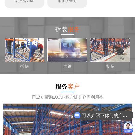
资质能力全
服务质量高
拆装
服务
拆 除
运 输
安 装
服务
客户
已成功帮助2000+客户提升仓库利用率
可以介绍下你们的产品么？