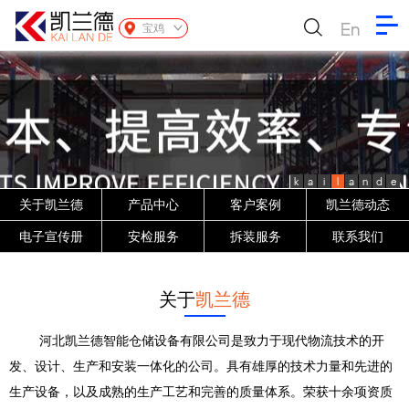
En
宝鸡
k
a
i
l
a
n
d
e
关于凯兰德
产品中心
客户案例
凯兰德动态
电子宣传册
安检服务
拆装服务
联系我们
关于
凯兰德
河北凯兰德智能仓储设备有限公司是致力于现代物流技术的开
发、设计、生产和安装一体化的公司。具有雄厚的技术力量和先进的
生产设备，以及成熟的生产工艺和完善的质量体系。荣获十余项资质