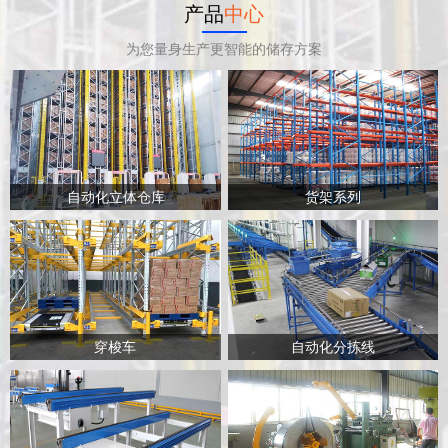
产品
中心
为您量身生产更智能的储存方案
自动化立体仓库
货架系列
穿梭车
自动化分拣线