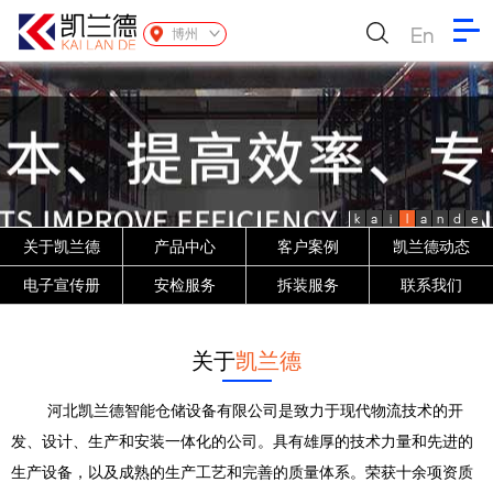
En
博州
k
a
i
l
a
n
d
e
关于凯兰德
产品中心
客户案例
凯兰德动态
电子宣传册
安检服务
拆装服务
联系我们
关于
凯兰德
河北凯兰德智能仓储设备有限公司是致力于现代物流技术的开
发、设计、生产和安装一体化的公司。具有雄厚的技术力量和先进的
生产设备，以及成熟的生产工艺和完善的质量体系。荣获十余项资质