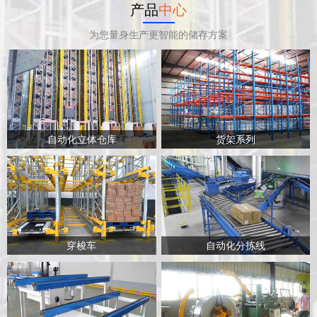
产品
中心
为您量身生产更智能的储存方案
自动化立体仓库
货架系列
穿梭车
自动化分拣线