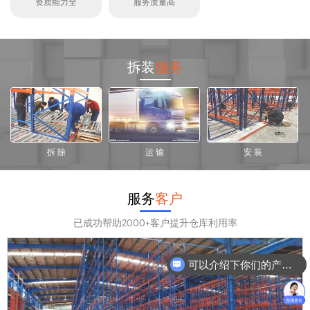
资质能力全
服务质量高
拆装
服务
拆 除
运 输
安 装
服务
客户
已成功帮助2000+客户提升仓库利用率
可以介绍下你们的产品么？