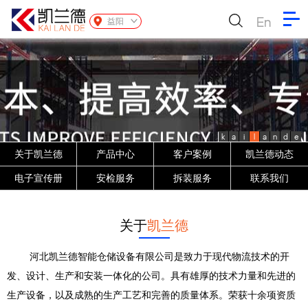
En
益阳
k
a
i
l
a
n
d
e
关于凯兰德
产品中心
客户案例
凯兰德动态
电子宣传册
安检服务
拆装服务
联系我们
关于
凯兰德
河北凯兰德智能仓储设备有限公司是致力于现代物流技术的开
发、设计、生产和安装一体化的公司。具有雄厚的技术力量和先进的
生产设备，以及成熟的生产工艺和完善的质量体系。荣获十余项资质