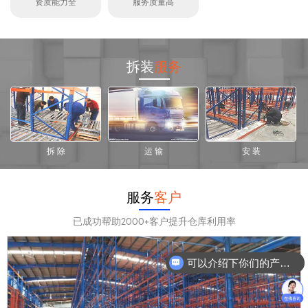
资质能力全
服务质量高
拆装
服务
拆 除
运 输
安 装
服务
客户
已成功帮助2000+客户提升仓库利用率
可以介绍下你们的产品么？