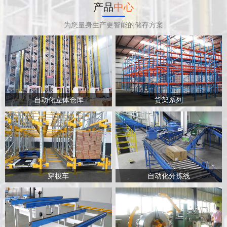
产品
中心
为您量身生产更智能的储存方案
自动化立体仓库
货架系列
穿梭车
自动化分拣线