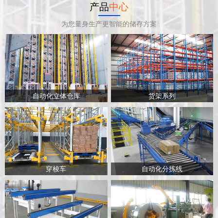
产品
中心
为您量身生产更智能的储存方案
自动化立体仓库
货架系列
穿梭车
自动化分拣线