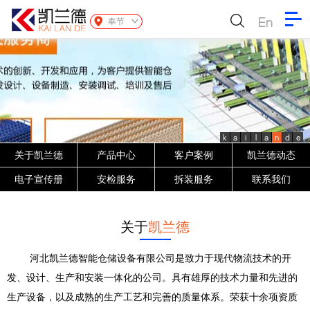
En
奉节
k
a
i
l
a
n
d
e
关于凯兰德
产品中心
客户案例
凯兰德动态
电子宣传册
安检服务
拆装服务
联系我们
关于
凯兰德
河北凯兰德智能仓储设备有限公司是致力于现代物流技术的开
发、设计、生产和安装一体化的公司。具有雄厚的技术力量和先进的
生产设备，以及成熟的生产工艺和完善的质量体系。荣获十余项资质