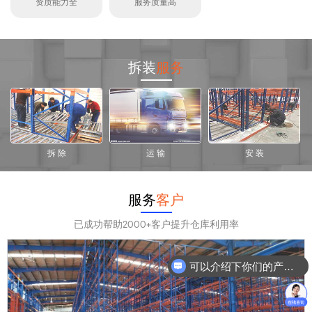
资质能力全
服务质量高
拆装
服务
拆 除
运 输
安 装
服务
客户
已成功帮助2000+客户提升仓库利用率
可以介绍下你们的产品么？
你们是怎么收费的呢？