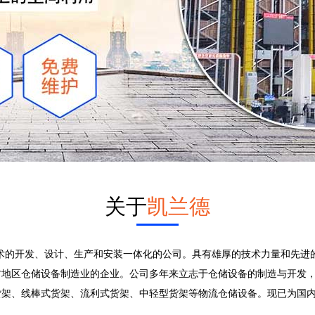
关于
凯兰德
开发、设计、生产和安装一体化的公司。具有雄厚的技术力量和先进的
方地区仓储设备制造业的企业。公司多年来立志于仓储设备的制造与开发
架、线棒式货架、流利式货架、中轻型货架等物流仓储设备。现已为国内