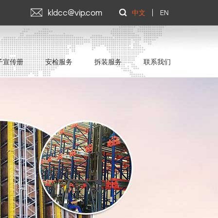
kldcc@vip.com
中文
EN
子宣传册
安检服务
拆装服务
联系我们