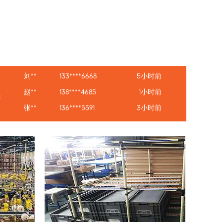
张**
136****5591
3小时前
刘**
133****6668
5小时前
赵**
138****4685
1小时前
张**
136****5591
3小时前
刘**
133****6668
5小时前
赵**
138****4685
1小时前
:
张**
136****5591
3小时前
刘**
133****6668
5小时前