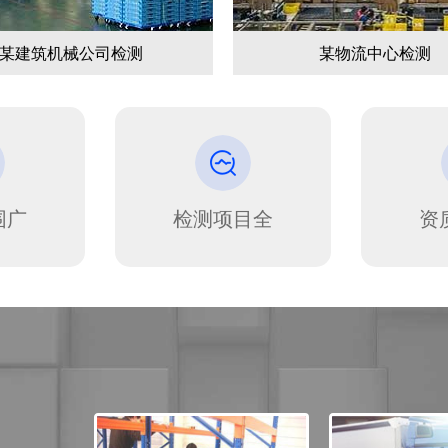
某建筑机械公司检测
某物流中心检测
围广
检测项目全
资