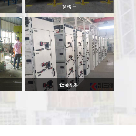
穿梭车
钣金机柜
赵**
138****4685
1小时前