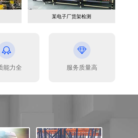
某电子厂货架检测
质能力全
服务质量高