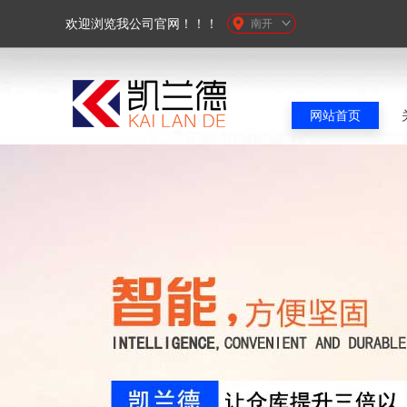
欢迎浏览我公司官网！！！
南开
网站首页