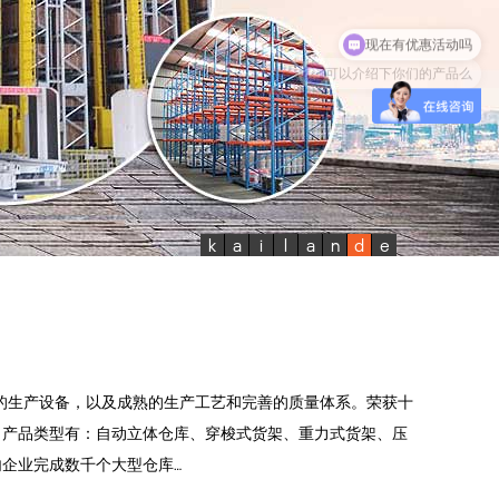
可以介绍下你们的产品么
k
a
i
l
a
n
d
e
生产设备，以及成熟的生产工艺和完善的质量体系。荣获十
，产品类型有：自动立体仓库、穿梭式货架、重力式货架、压
企业完成数千个大型仓库…