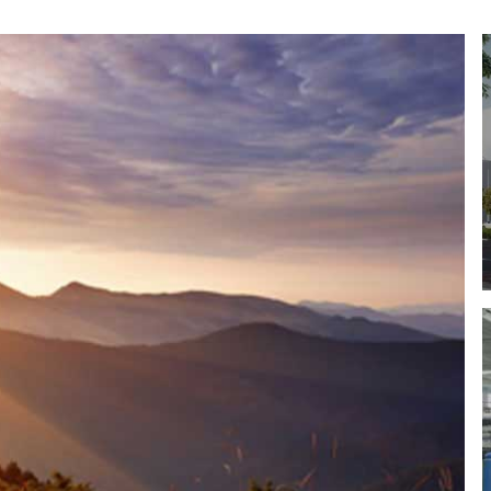
国内外生产设备
质量标准体系
精品、优品、好质量产品
仓储服务——解决货架疑虑