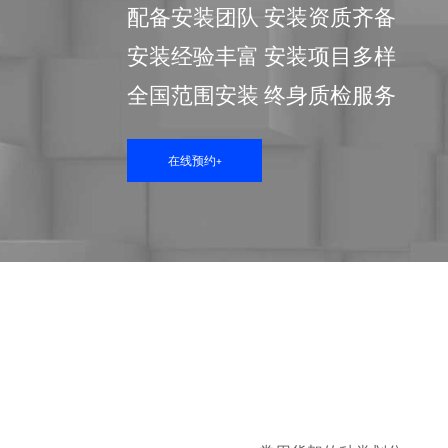
配备安装团队 安装资质齐备
安装经验丰富 安装项目多样
全国范围安装 终身质检服务
在线预约+