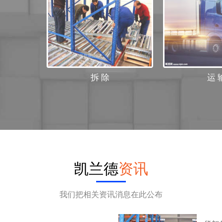
拆 除
运 
凯兰德
资讯
我们把相关资讯消息在此公布