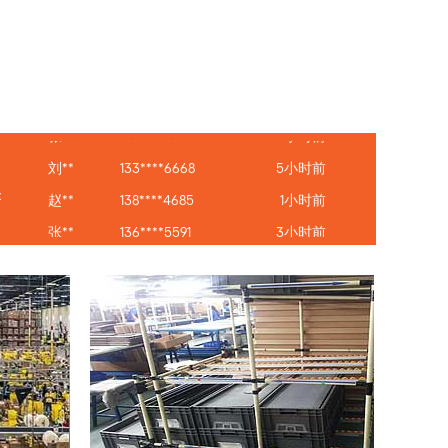
张**
136****5591
3小时前
刘**
133****6668
5小时前
赵**
138****4685
1小时前
张**
136****5591
3小时前
刘**
133****6668
5小时前
赵**
138****4685
1小时前
:
张**
136****5591
3小时前
刘**
133****6668
5小时前