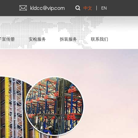
kldcc@vip.com
中文
EN
子宣传册
安检服务
拆装服务
联系我们