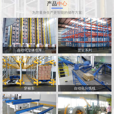
产品
中心
为您量身生产更智能的储存方案
自动化立体仓库
货架系列
穿梭车
自动化分拣线