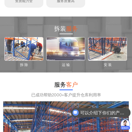
资质能力全
服务质量高
拆装
服务
拆 除
运 输
安 装
服务
客户
已成功帮助2000+客户提升仓库利用率
可以介绍下你们的产品么？