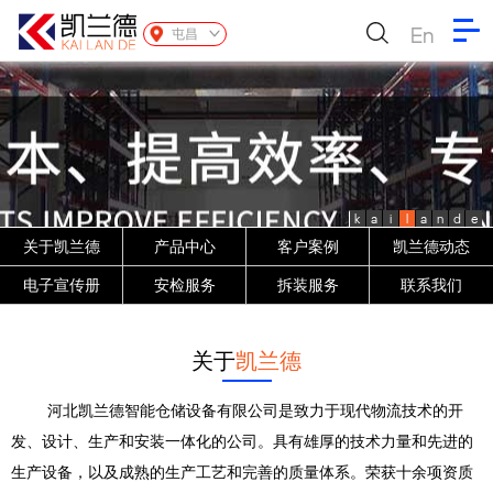
En
屯昌
k
a
i
l
a
n
d
e
关于凯兰德
产品中心
客户案例
凯兰德动态
电子宣传册
安检服务
拆装服务
联系我们
关于
凯兰德
河北凯兰德智能仓储设备有限公司是致力于现代物流技术的开
发、设计、生产和安装一体化的公司。具有雄厚的技术力量和先进的
生产设备，以及成熟的生产工艺和完善的质量体系。荣获十余项资质