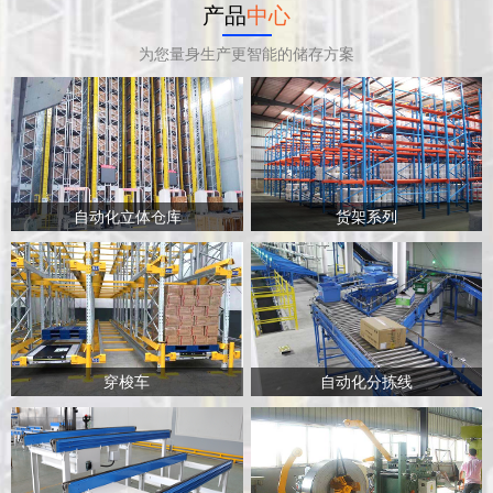
产品
中心
为您量身生产更智能的储存方案
自动化立体仓库
货架系列
穿梭车
自动化分拣线