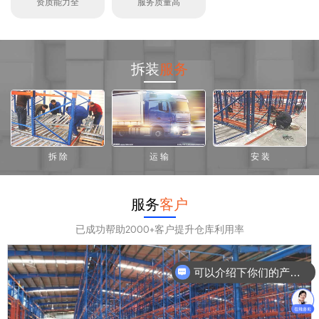
资质能力全
服务质量高
拆装
服务
拆 除
运 输
安 装
服务
客户
已成功帮助2000+客户提升仓库利用率
可以介绍下你们的产品么？