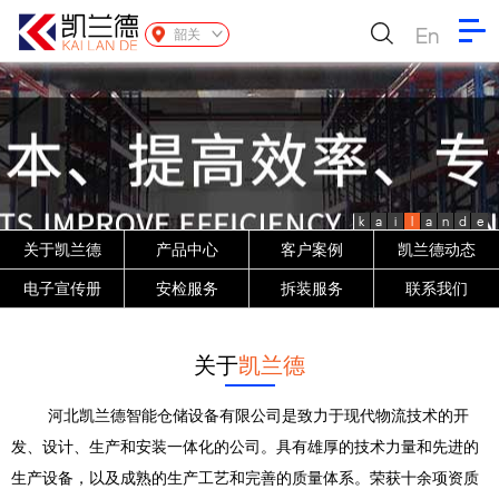
En
韶关
k
a
i
l
a
n
d
e
关于凯兰德
产品中心
客户案例
凯兰德动态
电子宣传册
安检服务
拆装服务
联系我们
关于
凯兰德
河北凯兰德智能仓储设备有限公司是致力于现代物流技术的开
发、设计、生产和安装一体化的公司。具有雄厚的技术力量和先进的
生产设备，以及成熟的生产工艺和完善的质量体系。荣获十余项资质