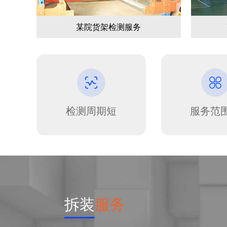
某院货架检测服务
检测周期短
服务范
拆装
服务