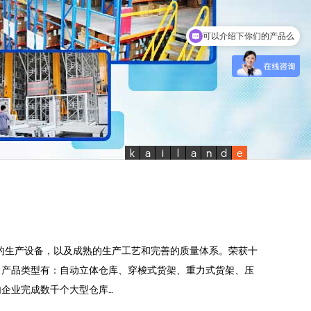
可以介绍下你们的产品么
k
a
i
l
a
n
d
e
生产设备，以及成熟的生产工艺和完善的质量体系。荣获十
，产品类型有：自动立体仓库、穿梭式货架、重力式货架、压
企业完成数千个大型仓库…