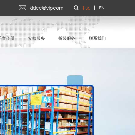
kldcc@vip.com
中文
EN
子宣传册
安检服务
拆装服务
联系我们