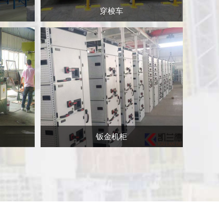
穿梭车
钣金机柜