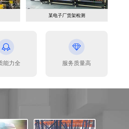
某电子厂货架检测
质能力全
服务质量高