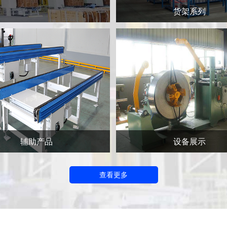
货架系列
辅助产品
设备展示
查看更多