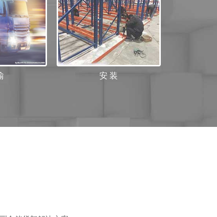
输
安 装