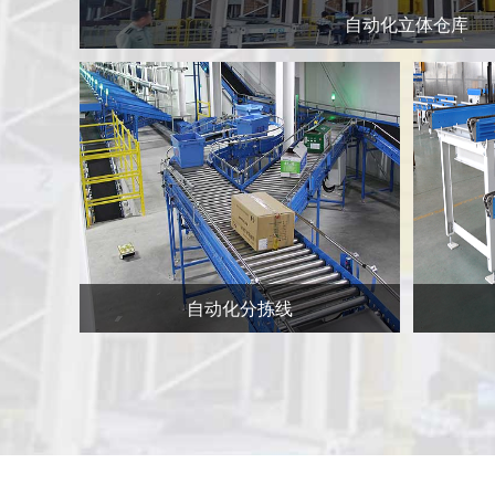
自动化立体仓库
自动化分拣线