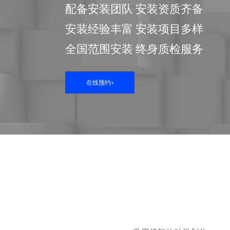
配备安装团队 安装资质齐备
安装经验丰富 安装项目多样
全国范围安装 终身质检服务
在线预约+