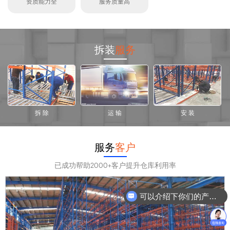
资质能力全
服务质量高
拆装
服务
拆 除
运 输
安 装
服务
客户
已成功帮助2000+客户提升仓库利用率
可以介绍下你们的产品么？