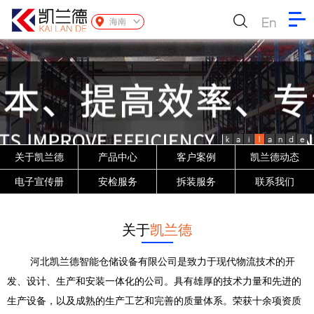
En
海南
k
a
i
l
a
n
d
e
关于凯兰德
产品中心
客户案例
凯兰德动态
电子宣传册
安检服务
拆装服务
联系我们
关于
凯兰德
河北凯兰德智能仓储设备有限公司是致力于现代物流技术的开
发、设计、生产和安装一体化的公司。具有雄厚的技术力量和先进的
生产设备，以及成熟的生产工艺和完善的质量体系。荣获十余项资质