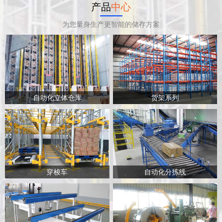
产品
中心
为您量身生产更智能的储存方案
自动化立体仓库
货架系列
穿梭车
自动化分拣线