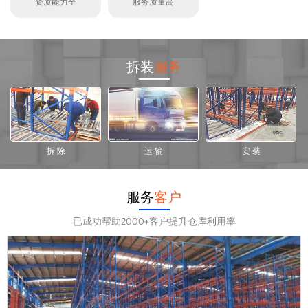
资质能力全
服务质量高
拆装
服务
拆 除
运 输
安 装
服务
客户
已成功帮助2000+客户提升仓库利用率