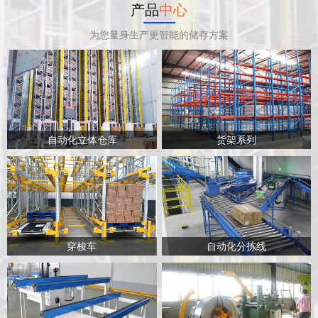
产品
中心
为您量身生产更智能的储存方案
自动化立体仓库
货架系列
穿梭车
自动化分拣线