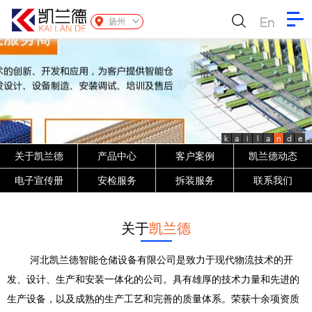
En
扬州
k
a
i
l
a
n
d
e
关于凯兰德
产品中心
客户案例
凯兰德动态
电子宣传册
安检服务
拆装服务
联系我们
关于
凯兰德
河北凯兰德智能仓储设备有限公司是致力于现代物流技术的开
发、设计、生产和安装一体化的公司。具有雄厚的技术力量和先进的
生产设备，以及成熟的生产工艺和完善的质量体系。荣获十余项资质