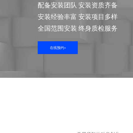
配备安装团队 安装资质齐备
安装经验丰富 安装项目多样
全国范围安装 终身质检服务
在线预约+