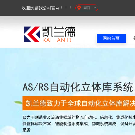
欢迎浏览我公司官网！！！
周口
网站首页