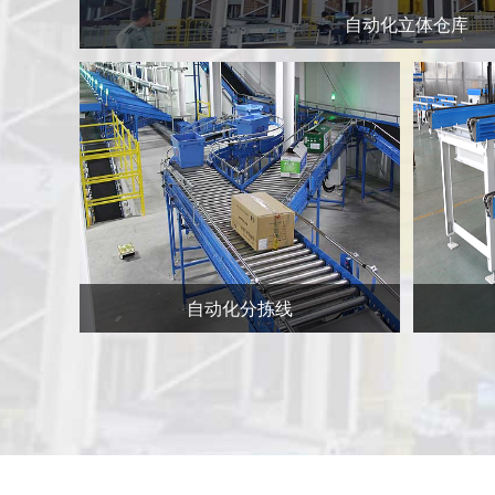
自动化立体仓库
自动化分拣线