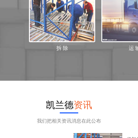
拆 除
运 
凯兰德
资讯
我们把相关资讯消息在此公布