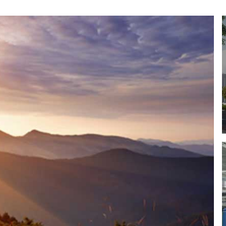
国内外生产设备
质量标准体系
精品、优品、好质量产品
仓储服务——解决货架疑虑