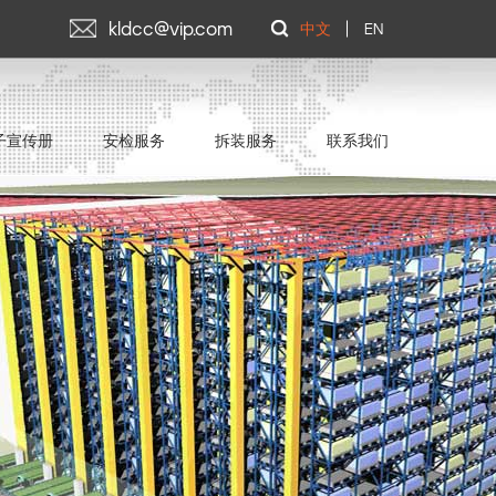
kldcc@vip.com
中文
EN
子宣传册
安检服务
拆装服务
联系我们