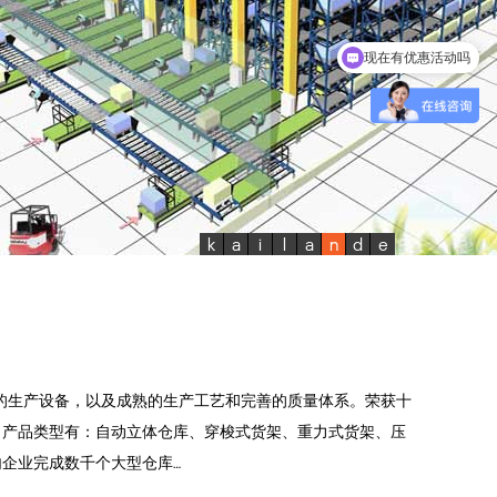
可以介绍下你们的产品么
k
a
i
l
a
n
d
e
生产设备，以及成熟的生产工艺和完善的质量体系。荣获十
，产品类型有：自动立体仓库、穿梭式货架、重力式货架、压
企业完成数千个大型仓库…