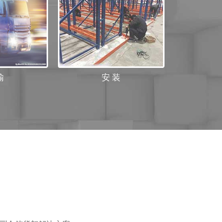
输
安 装