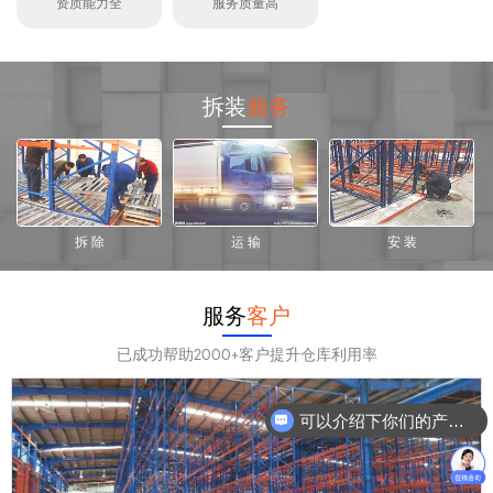
资质能力全
服务质量高
拆装
服务
拆 除
运 输
安 装
服务
客户
已成功帮助2000+客户提升仓库利用率
可以介绍下你们的产品么？