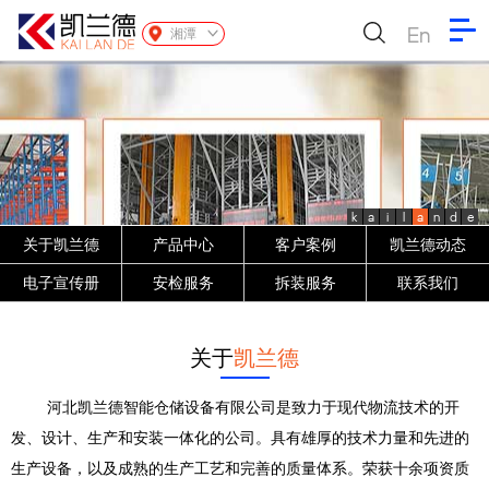
En
湘潭
k
a
i
l
a
n
d
e
关于凯兰德
产品中心
客户案例
凯兰德动态
电子宣传册
安检服务
拆装服务
联系我们
关于
凯兰德
河北凯兰德智能仓储设备有限公司是致力于现代物流技术的开
发、设计、生产和安装一体化的公司。具有雄厚的技术力量和先进的
生产设备，以及成熟的生产工艺和完善的质量体系。荣获十余项资质