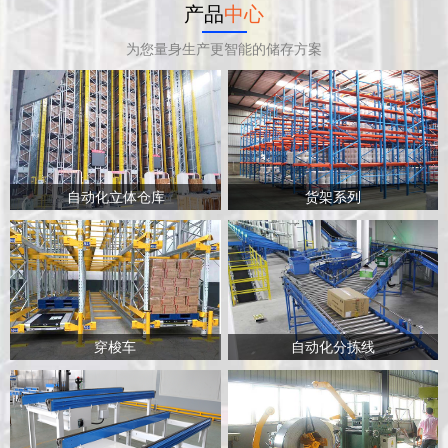
产品
中心
为您量身生产更智能的储存方案
自动化立体仓库
货架系列
穿梭车
自动化分拣线