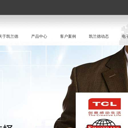
关于凯兰德
产品中心
客户案例
凯兰德动态
电