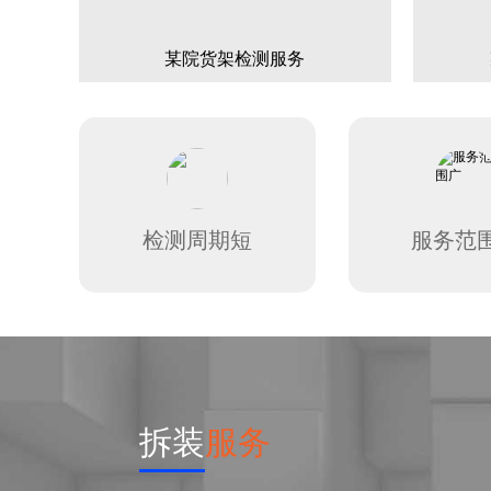
某院货架检测服务
检测周期短
服务范
拆装
服务