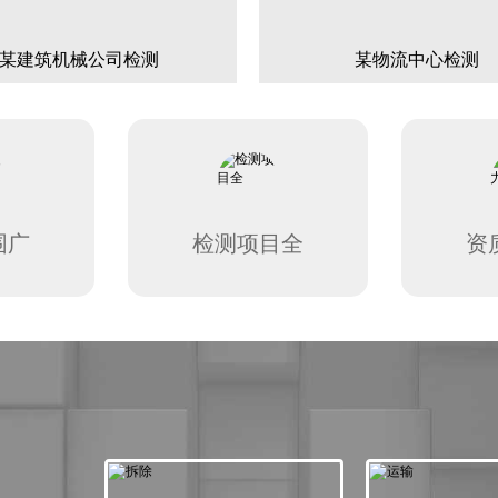
某建筑机械公司检测
某物流中心检测
围广
检测项目全
资