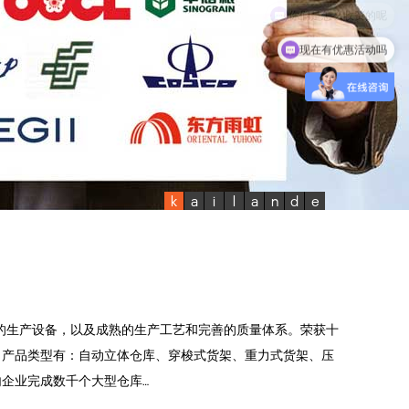
现在有优惠活动吗
k
a
i
l
a
n
d
e
生产设备，以及成熟的生产工艺和完善的质量体系。荣获十
，产品类型有：自动立体仓库、穿梭式货架、重力式货架、压
企业完成数千个大型仓库…