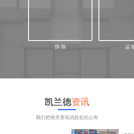
拆 除
运 
凯兰德
资讯
我们把相关资讯消息在此公布