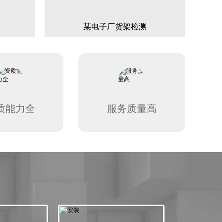
某电子厂货架检测
质能力全
服务质量高