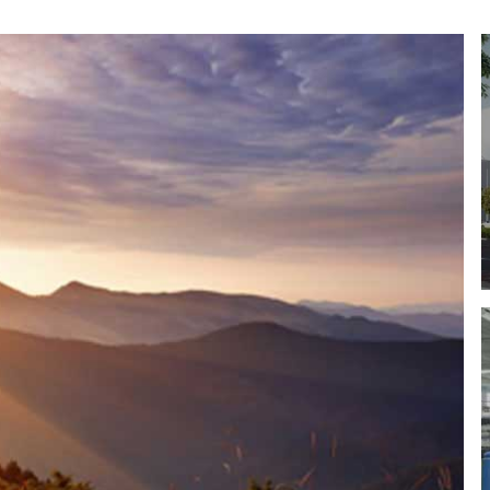
国内外生产设备
质量标准体系
精品、优品、好质量产品
仓储服务——解决货架疑虑