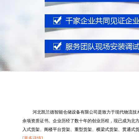
河北凯兰德智能仓储设备有限公司是致力于现代物流技术的
余项资质证书。企业历经了数十年的创业历程，现已成为北
入式货架、阁楼平台货架、重型货架、横梁式货架、贯通式货
[更多详情]