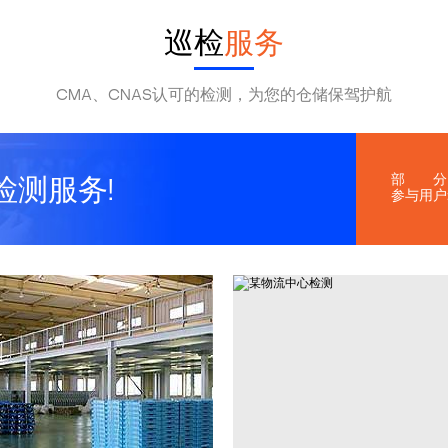
巡检
服务
CMA、CNAS认可的检测，为您的仓储保驾护航
部 分
检测服务!
参与用户