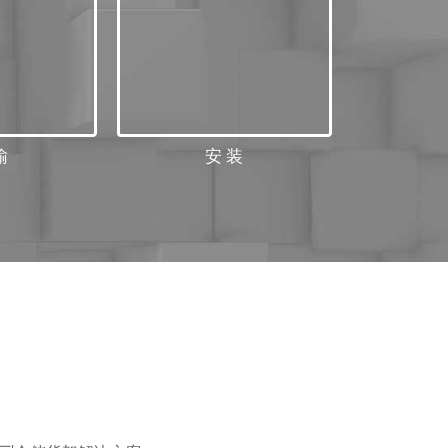
输
安 装