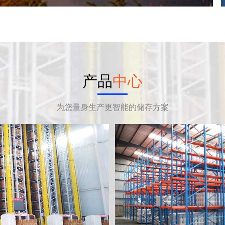
产品
中心
为您量身生产更智能的储存方案