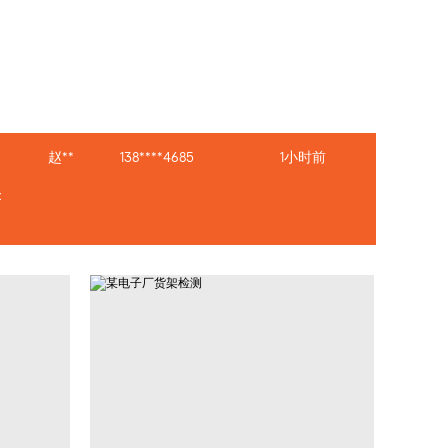
赵**
138****4685
1小时前
张**
136
: