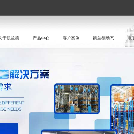
关于凯兰德
产品中心
客户案例
凯兰德动态
电