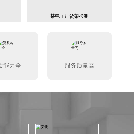
某电子厂货架检测
质能力全
服务质量高